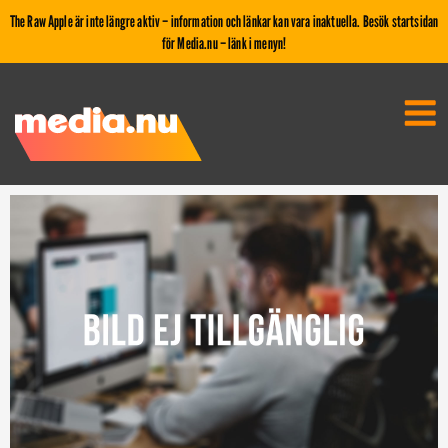
The Raw Apple är inte längre aktiv – information och länkar kan vara inaktuella. Besök startsidan
för Media.nu – länk i menyn!