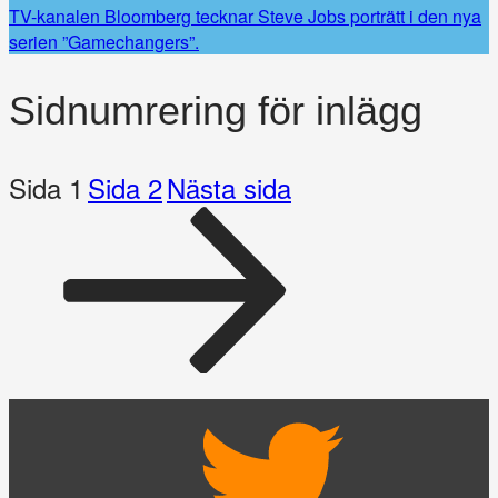
TV-kanalen Bloomberg tecknar Steve Jobs porträtt i den nya
serien ”Gamechangers”.
Sidnumrering för inlägg
Sida
1
Sida
2
Nästa sida