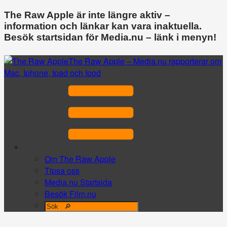
The Raw Apple är inte längre aktiv –
information och länkar kan vara inaktuella.
Besök startsidan för Media.nu – länk i menyn!
The Raw Apple – Media.nu rapporterar om
Mac, Iphone, Ipad och Ipod
Om The Raw Apple
Tipsa oss
Media.nu Startsida
Besök Film.nu