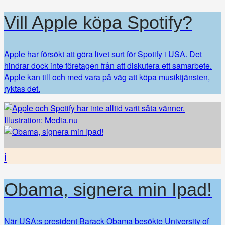
Vill Apple köpa Spotify?
Apple har försökt att göra livet surt för Spotify i USA. Det
hindrar dock inte företagen från att diskutera ett samarbete.
Apple kan till och med vara på väg att köpa musiktjänsten,
ryktas det.
i
Obama, signera min Ipad!
När USA:s president Barack Obama besökte University of