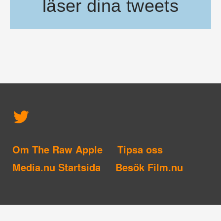
läser dina tweets
Har du svårt att hinna med att läsa dina tweets? Då bör du ka
Om The Raw Apple
Tipsa oss
Media.nu Startsida
Besök Film.nu