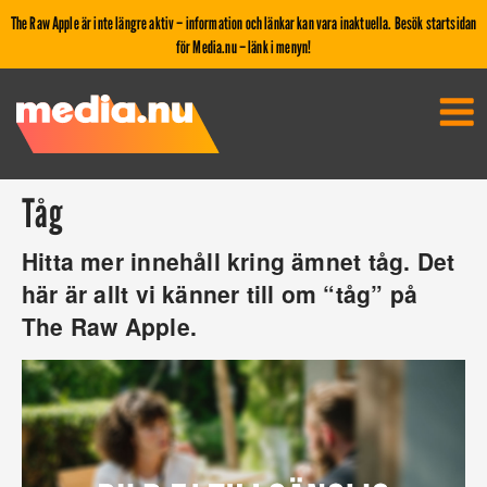
The Raw Apple är inte längre aktiv – information och länkar kan vara inaktuella. Besök startsidan
för Media.nu – länk i menyn!
Tåg
Hitta mer innehåll kring ämnet tåg. Det
här är allt vi känner till om “tåg” på
The Raw Apple.