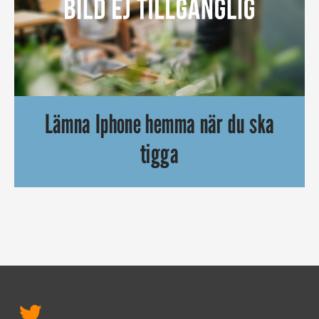
Lämna Iphone hemma när du ska
tigga
Den här killen i Rumänien hade tänkt på allt, utom en liten d