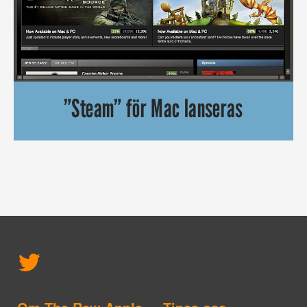
”Steam” för Mac lanseras
”Steam” är en spelplattform som hittills bara varit tillgängli