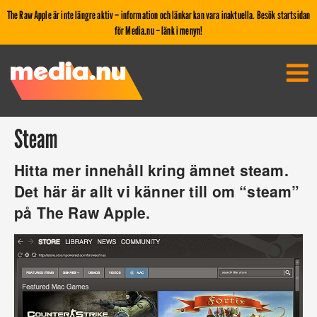
The Raw Apple är inte längre aktiv – information och länkar kan vara inaktuella. Besök startsidan
för Media.nu – länk i menyn!
Steam
Hitta mer innehåll kring ämnet steam.
Det här är allt vi känner till om “steam”
på The Raw Apple.