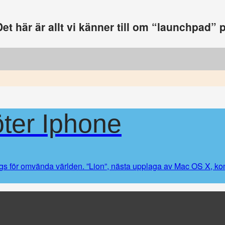
et här är allt vi känner till om “launchpad”
ter Iphone
ags för omvända världen. ”Lion”, nästa upplaga av Mac OS X, ko