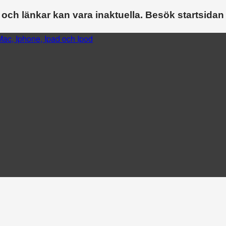
 och länkar kan vara inaktuella. Besök startsidan
ac, Iphone, Ipad och Ipod