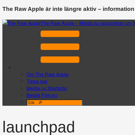
The Raw Apple är inte längre aktiv – information
The Raw Apple – Media.nu rapporterar om M
Om The Raw Apple
Tipsa oss
Media.nu Startsida
Besök Film.nu
launchpad