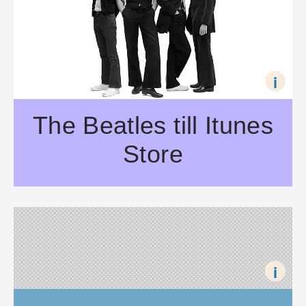
i
The Beatles till Itunes
Store
Precis som ryktena sade finns The Beatles numer i Apples It
i