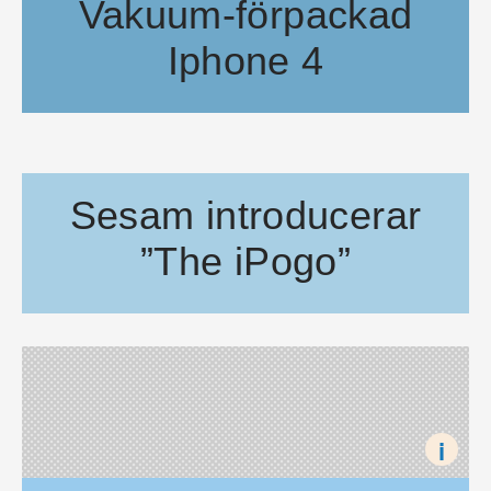
Vakuum-förpackad
Iphone 4
Har du lite tråkigt, men tillgång till en maskin som kan vak
Sesam introducerar
”The iPogo”
Tänker barnprogrammet Sesam börja konkurrera med Apple? ”Th
i