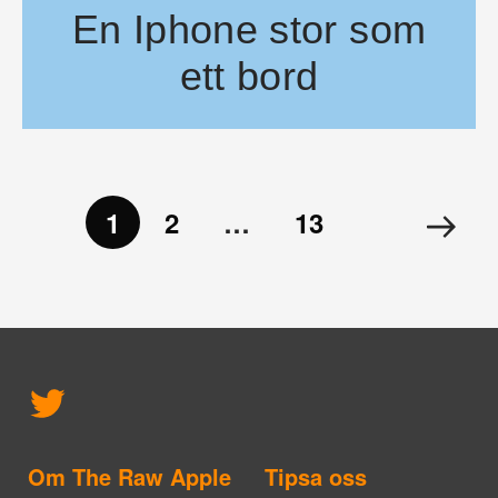
En Iphone stor som
ett bord
Tycker du att din Iphone är för liten, är fingrarna helt enkelt 
1
2
…
13
Om The Raw Apple
Tipsa oss