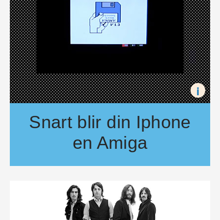
i
Snart blir din Iphone
en Amiga
Snart kan det bli möjligt att spela gamla Amiga-spel på Iph