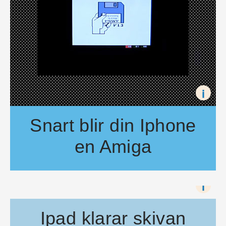
i
Snart blir din Iphone
en Amiga
Snart kan det bli möjligt att spela gamla Amiga-spel på Iph
i
Ipad klarar skivan