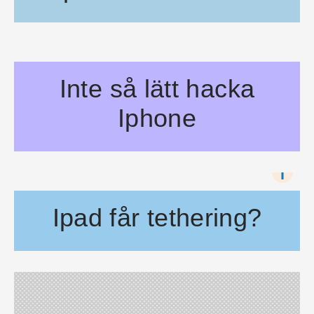
Nu kan du sköta musiken på festen med en Ipad. Den nya appe
Inte så lätt hacka
Iphone
Det är lätt att hacka smartphones, rapporterade SVT ikväll. 
i
Ipad får tethering?
En svensk Ipad-användare har upptäckt att tethering kan vara