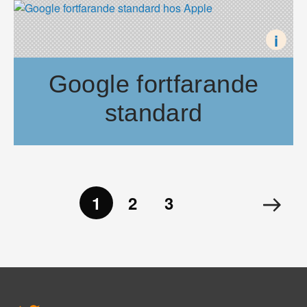
i
Google fortfarande
standard
Google kommer att fortsätta vara standardsökmotor i Mac O
1
2
3