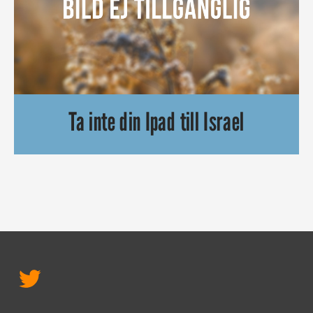
Ta inte din Ipad till Israel
De som reser till Israel med sin Ipad kommer att bli besvikna