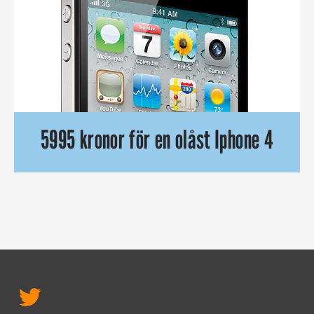
5995 kronor för en olåst Iphone 4
Från och med fredag kan du köpa en olåst Iphone direkt i bu