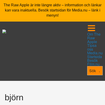
The Raw Apple är inte längre aktiv – information och länkar
kan vara inaktuella. Besök startsidan för Media.nu – länk i
menyn!
Om The
Raw
Apple
Tipsa
oss
Media.nu
Startsida
Besök
Film.nu
björn