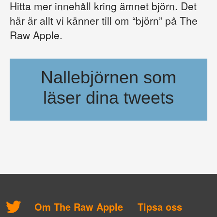
Hitta mer innehåll kring ämnet björn. Det
här är allt vi känner till om “björn” på The
Raw Apple.
Nallebjörnen som
läser dina tweets
Har du svårt att hinna med att läsa dina tweets? Då bör du ka
Om The Raw Apple
Tipsa oss